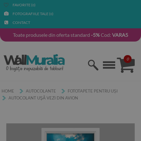
FAVORITE (
)
0
FOTOGRAFIILE TALE (
)
0
CONTACT
Toate produsele din oferta standard
-5%
Cod:
VARA5
0
HOME
AUTOCOLANTE
FOTOTAPETE PENTRU UȘI
AUTOCOLANT UŞĂ VEZI DIN AVION