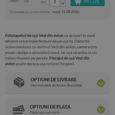
ÎN COȘ
PREȚ:
LEI
BUC.
Comanda ta. o vom trimite:
marţi
11.08.2026
Fototapetul de ușă Vezi din avion
va acoperi în mod
eficient orice imperfecțiuni de pe ușa ta. Datorită
autocolantului cu motivul Vezi din avion, camera dvs.
poate câștiga o atmosferă nouă, iar ușa va arăta ca un
tablou frumos pe perete.
Placajul de ușă Vezi din
avion
poate decora ușa oricărei încăperi.
OPTIUNI DE LIVRARE
Vezi metodele de livrare disponibile
OPTIUNI DE PLATA
Plătiți așa cum doriți