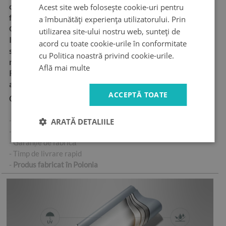
Acest site web folosește cookie-uri pentru
cu canale de aer „bubble
free”
a îmbunătăți experiența utilizatorului. Prin
Grosime:
100 µm
utilizarea site-ului nostru web, sunteți de
Ideal pentru oricine dorește
acord cu toate cookie-urile în conformitate
să își decoreze ușile într-un
cu Politica noastră privind cookie-urile.
mod simplu și durabil
Află mai multe
Rezistență ridicată la
abraziune
ACCEPTĂ TOATE
Cele mai importante caracteristici ale produsului:
- Autocolant autoadeziv de înaltă calitate
ARATĂ DETALIILE
- Fără bule de aer în cazul unei aplicări corecte
- Garanție de fabrică
- Timp de livrare rapid
-
Produs fabricat în Polonia