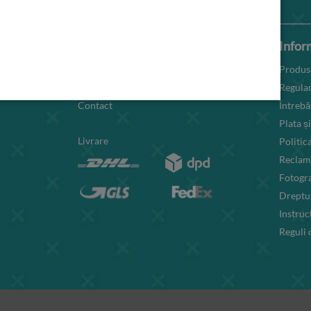
WallMuralia
Inform
Despre noi
Produse
Blog
Regula
Contact
Întrebă
Plata și
Livrare
Politic
Reclama
Fotogra
Dreptul
Instruc
Reguli