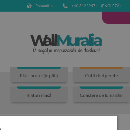
Română
+40 312294741 (ENGLEZĂ)
Plăci protecție plită
Cutii chei perete
Blaturi masă
Coastere de lumânări
HOME
FOTOGRAFIILE TALE
i