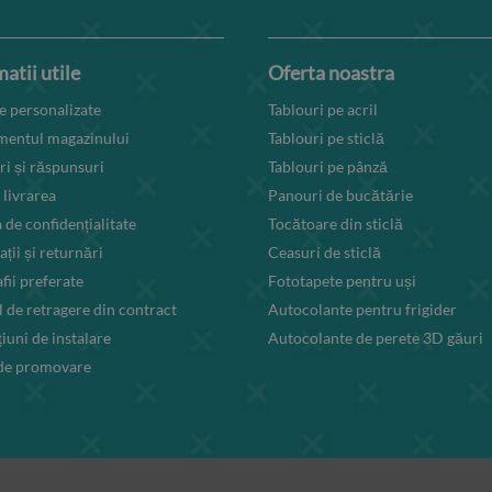
atii utile
Oferta noastra
 personalizate
Tablouri pe acril
mentul magazinului
Tablouri pe sticlă
ri și răspunsuri
Tablouri pe pânză
 livrarea
Panouri de bucătărie
a de confidențialitate
Tocătoare din sticlă
ții și returnări
Ceasuri de sticlă
fii preferate
Fototapete pentru uși
 de retragere din contract
Autocolante pentru frigider
țiuni de instalare
Autocolante de perete 3D găuri
 de promovare