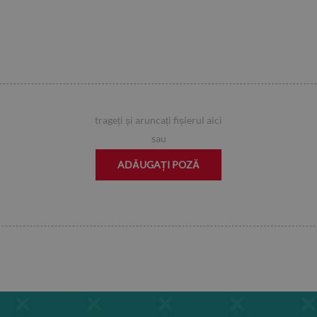
trageți și aruncați fișierul aici
sau
ADĂUGAȚI POZĂ