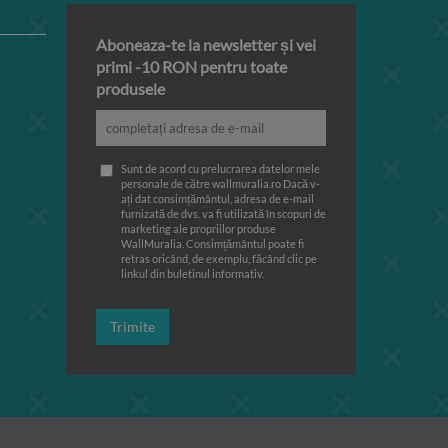
Aboneaza-te la newsletter și vei
primi -10 RON pentru toate
produsele
Sunt de acord cu prelucrarea datelor mele
personale de către wallmuralia.ro Dacă v-
ați dat consimțământul, adresa de e-mail
furnizată de dvs. va fi utilizată în scopuri de
marketing ale propriilor produse
WallMuralia. Consimțământul poate fi
retras oricând, de exemplu, făcând clic pe
linkul din buletinul informativ.
Trimite