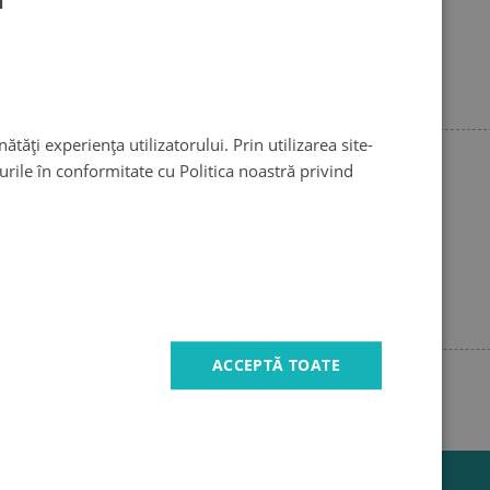
Fotografiile tale
ăți experiența utilizatorului. Prin utilizarea site-
urile în conformitate cu Politica noastră privind
ACCEPTĂ TOATE
se încarcă fotografiile, așteptați...