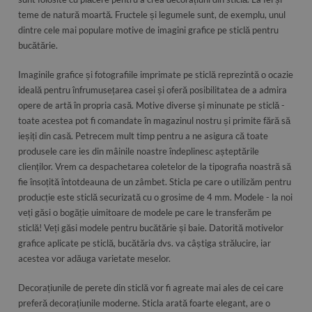
teme de natură moartă. Fructele și legumele sunt, de exemplu, unul
dintre cele mai populare motive de imagini grafice pe sticlă pentru
bucătărie.
Imaginile grafice și fotografiile imprimate pe sticlă reprezintă o ocazie
ideală pentru înfrumusețarea casei și oferă posibilitatea de a admira
opere de artă în propria casă. Motive diverse și minunate pe sticlă -
toate acestea pot fi comandate în magazinul nostru și primite fără să
ieșiți din casă. Petrecem mult timp pentru a ne asigura că toate
produsele care ies din mâinile noastre îndeplinesc așteptările
clienților. Vrem ca despachetarea coletelor de la tipografia noastră să
fie însoțită întotdeauna de un zâmbet. Sticla pe care o utilizăm pentru
producție este sticlă securizată cu o grosime de 4 mm. Modele - la noi
veți găsi o bogăție uimitoare de modele pe care le transferăm pe
sticlă! Veți găsi modele pentru bucătărie și baie. Datorită motivelor
grafice aplicate pe sticlă, bucătăria dvs. va câștiga strălucire, iar
acestea vor adăuga varietate meselor.
Decorațiunile de perete din sticlă vor fi agreate mai ales de cei care
preferă decorațiunile moderne. Sticla arată foarte elegant, are o