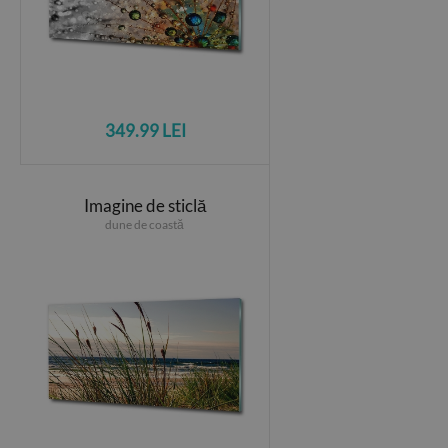
349.99 LEI
Imagine de sticlă
dune de coastă