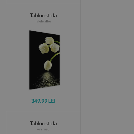
Tablou sticlă
lalele albe
349.99 LEI
Tablou sticlă
vin rosu