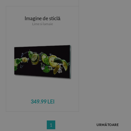
Imagine de sticlă
Lime si lamaie
349.99 LEI
1
URMĂTOARE