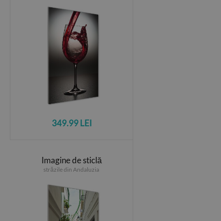
349.99 LEI
Imagine de sticlă
străzile din Andaluzia