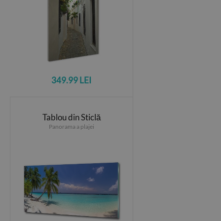
349.99 LEI
Tablou din Sticlă
Panorama a plajei