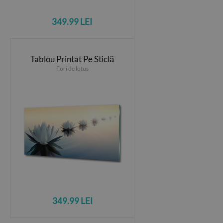
349.99 LEI
Tablou Printat Pe Sticlă
flori de lotus
349.99 LEI