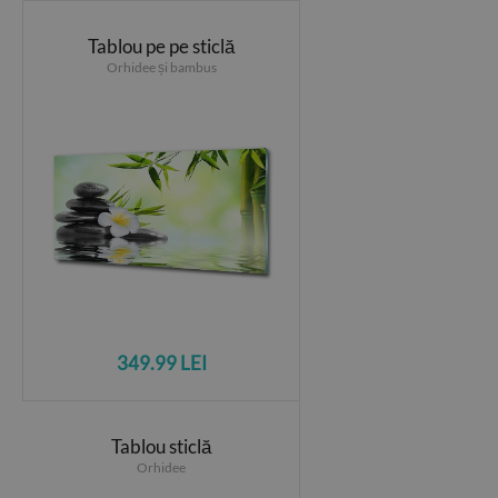
Tablou pe pe sticlă
Orhidee și bambus
349.99 LEI
Tablou sticlă
Orhidee