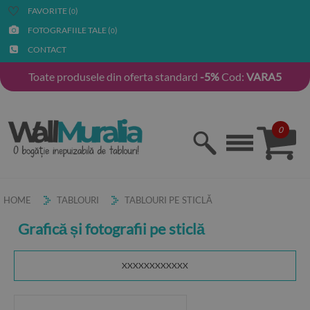
FAVORITE (
)
0
FOTOGRAFIILE TALE (
)
0
CONTACT
Toate produsele din oferta standard
-5%
Cod:
VARA5
0
HOME
TABLOURI
TABLOURI PE STICLĂ
Grafică și fotografii pe sticlă
XXXXXXXXXXXX