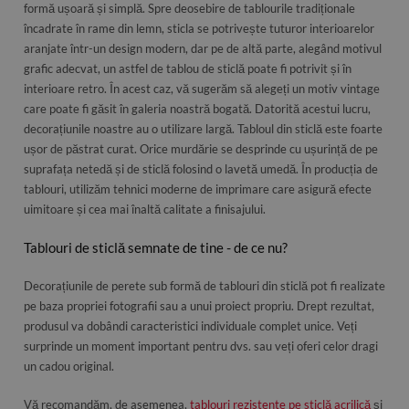
formă ușoară și simplă. Spre deosebire de tablourile tradiționale
încadrate în rame din lemn, sticla se potrivește tuturor interioarelor
aranjate într-un design modern, dar pe de altă parte, alegând motivul
grafic adecvat, un astfel de tablou de sticlă poate fi potrivit și în
interioare retro. În acest caz, vă sugerăm să alegeți un motiv vintage
care poate fi găsit în galeria noastră bogată. Datorită acestui lucru,
decorațiunile noastre au o utilizare largă. Tabloul din sticlă este foarte
ușor de păstrat curat. Orice murdărie se desprinde cu ușurință de pe
suprafața netedă și de sticlă folosind o lavetă umedă. În producția de
tablouri, utilizăm tehnici moderne de imprimare care asigură efecte
uimitoare și cea mai înaltă calitate a finisajului.
Tablouri de sticlă semnate de tine - de ce nu?
Decorațiunile de perete sub formă de tablouri din sticlă pot fi realizate
pe baza propriei fotografii sau a unui proiect propriu. Drept rezultat,
produsul va dobândi caracteristici individuale complet unice. Veți
surprinde un moment important pentru dvs. sau veți oferi celor dragi
un cadou original.
Vă recomandăm, de asemenea,
tablouri rezistente pe sticlă acrilică
și