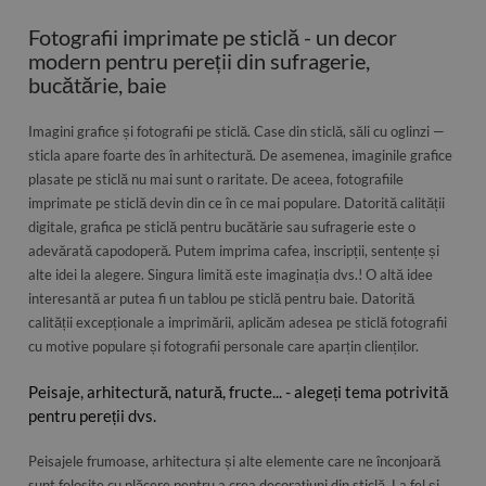
Fotografii imprimate pe sticlă - un decor
modern pentru pereții din sufragerie,
bucătărie, baie
Imagini grafice și fotografii pe sticlă. Case din sticlă, săli cu oglinzi —
sticla apare foarte des în arhitectură. De asemenea, imaginile grafice
plasate pe sticlă nu mai sunt o raritate. De aceea, fotografiile
imprimate pe sticlă devin din ce în ce mai populare. Datorită calității
digitale, grafica pe sticlă pentru bucătărie sau sufragerie este o
adevărată capodoperă. Putem imprima cafea, inscripții, sentențe și
alte idei la alegere. Singura limită este imaginația dvs.! O altă idee
interesantă ar putea fi un tablou pe sticlă pentru baie. Datorită
calității excepționale a imprimării, aplicăm adesea pe sticlă fotografii
cu motive populare și fotografii personale care aparțin clienților.
Peisaje, arhitectură, natură, fructe... - alegeți tema potrivită
pentru pereții dvs.
Peisajele frumoase, arhitectura și alte elemente care ne înconjoară
sunt folosite cu plăcere pentru a crea decorațiuni din sticlă. La fel și