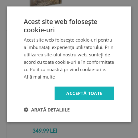
349.99 LEI
Acest site web folosește
cookie-uri
Acest site web folosește cookie-uri pentru
Imagine de sticlă
a îmbunătăți experiența utilizatorului. Prin
sat grecesc
utilizarea site-ului nostru web, sunteți de
acord cu toate cookie-urile în conformitate
cu Politica noastră privind cookie-urile.
Află mai multe
ACCEPTĂ TOATE
ARATĂ DETALIILE
349.99 LEI