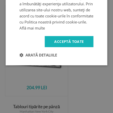
a îmbunătăți experiența utilizatorului. Prin
utilizarea site-ului nostru web, sunteți de
Tablouri tipărite pe pânză
acord cu toate cookie-urile în conformitate
Oraș biciclete
cu Politica noastră privind cookie-urile.
Află mai multe
ACCEPTĂ TOATE
ARATĂ DETALIILE
204.99 LEI
Tablouri tipărite pe pânză
Manhattan New York City