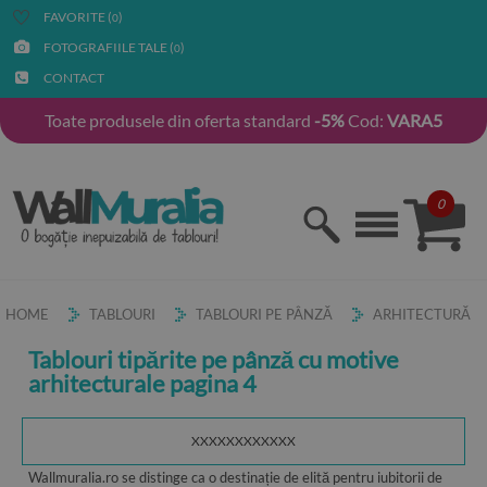
FAVORITE (
)
0
FOTOGRAFIILE TALE (
)
0
CONTACT
Toate produsele din oferta standard
-5%
Cod:
VARA5
0
HOME
TABLOURI
TABLOURI PE PÂNZĂ
ARHITECTURĂ
Tablouri tipărite pe pânză cu motive
arhitecturale pagina 4
XXXXXXXXXXXX
Wallmuralia.ro se distinge ca o destinație de elită pentru iubitorii de