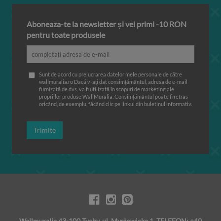
Aboneaza-te la newsletter și vei primi -10 RON
pentru toate produsele
Sunt de acord cu prelucrarea datelor mele personale de către
wallmuralia.ro Dacă v-ați dat consimțământul, adresa de e-mail
furnizată de dvs. va fi utilizată în scopuri de marketing ale
propriilor produse WallMuralia. Consimțământul poate fi retras
oricând, de exemplu, făcând clic pe linkul din buletinul informativ.
Trimite
Wallmuralia 43-100 Tychy, ul. Mysłowicka 1, TELEFON: +40