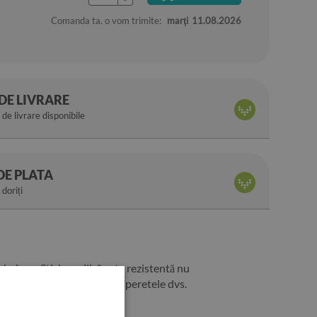
Comanda ta. o vom trimite:
marţi
11.08.2026
DE LIVRARE
de livrare disponibile
DE PLATA
 doriți
 balcon. Sticla acrilică este rezistentă nu
 cel mai frumos decor de pe peretele dvs.