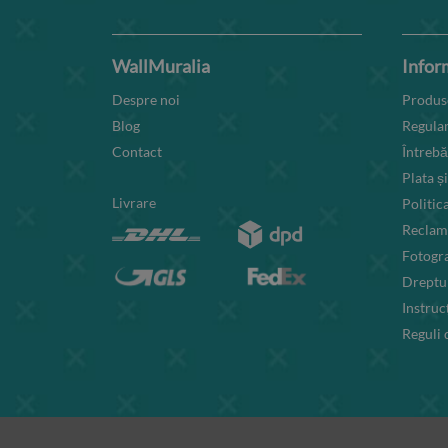
WallMuralia
Inform
Despre noi
Produse
Blog
Regula
Contact
Întrebă
Plata și
Livrare
Politic
Reclama
Fotogra
Dreptul
Instruc
Reguli