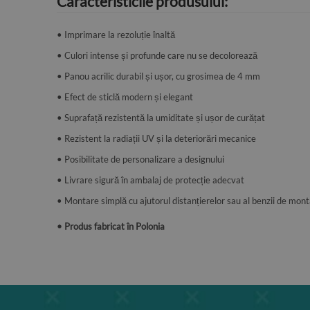
Caracteristicile produsului:
• Imprimare la rezoluție înaltă
• Culori intense și profunde care nu se decolorează
• Panou acrilic durabil și ușor, cu grosimea de 4 mm
• Efect de sticlă modern și elegant
• Suprafață rezistentă la umiditate și ușor de curățat
• Rezistent la radiații UV și la deteriorări mecanice
• Posibilitate de personalizare a designului
• Livrare sigură în ambalaj de protecție adecvat
• Montare simplă cu ajutorul distanțierelor sau al benzii de mont
• Produs fabricat în Polonia