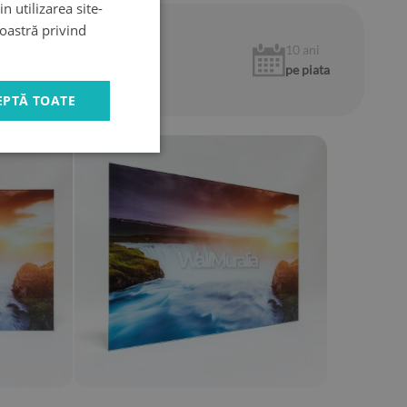
n utilizarea site-
noastră privind
1 an
10 ani
garantie
pe piata
EPTĂ TOATE