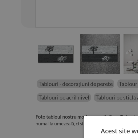
01
/
12
Tablouri - decorațiuni de perete
Tablouri
Tablouri pe acril nivel
Tablouri pe sticlă 
Foto tabloul nostru modern pe sticlă acrilică cal
numai la umezeală, ci și la soare. Imaginați-vă că
Acest site w