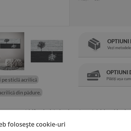
OPTIUNI 
Vezi metodele 
OPTIUNI 
 pe sticlă acrilică
Plătiți așa cum
acrilică din pădure.
 maro
se va potrivi în orice interior al apartamentului dvs., chiar și pe
 acest motiv unic cal marodecorează pereții din casa dvs. Ar putea fi
eb folosește cookie-uri