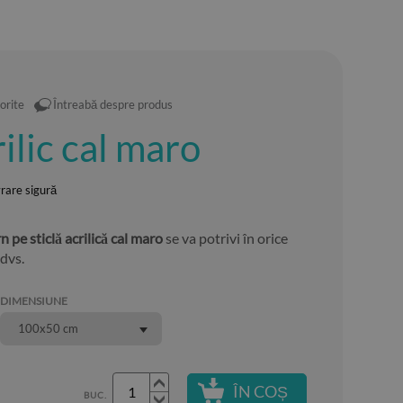
orite
Întreabă despre produs
ilic cal maro
vrare sigură
 pe sticlă acrilică cal maro
se va potrivi în orice
 dvs.
DIMENSIUNE
100x50 cm
ÎN COȘ
BUC.