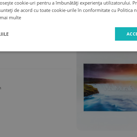
osește cookie-uri pentru a îmbunătăți experiența utilizatorului. Pri
unteți de acord cu toate cookie-urile în conformitate cu Politica 
livrare
Cumpărături
 mai multe
rapidă
sigure
IILE
ACC
m