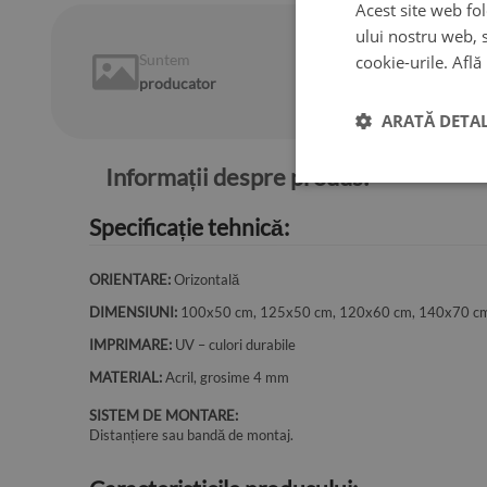
Acest site web fol
ului nostru web, s
Suntem
14 de zile
cookie-urile.
Află
producator
pentru a reveni
ARATĂ DETAL
Informații despre produs:
Specificație tehnică:
ORIENTARE:
Orizontală
DIMENSIUNI:
100x50 cm, 125x50 cm, 120x60 cm, 140x70 c
IMPRIMARE:
UV – culori durabile
MATERIAL:
Acril, grosime 4 mm
SISTEM DE MONTARE:
Distanțiere sau bandă de montaj.