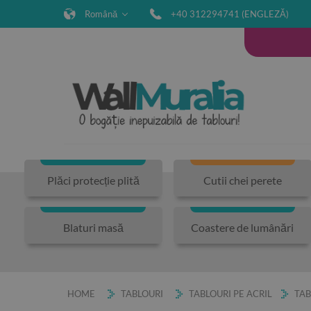
Română
+40 312294741 (ENGLEZĂ)
Plăci protecție plită
Cutii chei perete
Blaturi masă
Coastere de lumânări
HOME
TABLOURI
TABLOURI PE ACRIL
TAB