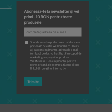
Aboneaza-te la newsletter și vei
primi -10 RON pentru toate
produsele
Sunt de acord cu prelucrarea datelor mele
personale de către wallmuralia.ro Dacă v-
ați dat consimțământul, adresa de e-mail
furnizată de dvs. va fi utilizată în scopuri de
marketing ale propriilor produse
WallMuralia. Consimțământul poate fi
retras oricând, de exemplu, făcând clic pe
linkul din buletinul informativ.
Trimite