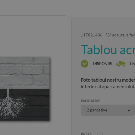
117821406
adauga la fav
Tablou acr
DISPONIBIL
Li
Foto tabloul nostru modern
interior al apartamentului
PANDATIVE
2 pandative
PREȚ:
LEI