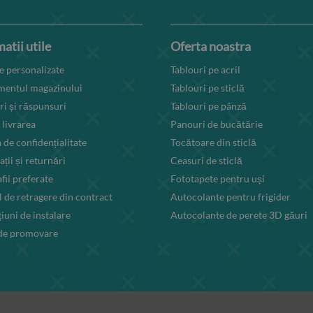
atii utile
Oferta noastra
 personalizate
Tablouri pe acril
mentul magazinului
Tablouri pe sticlă
ri și răspunsuri
Tablouri pe pânză
 livrarea
Panouri de bucătărie
a de confidențialitate
Tocătoare din sticlă
ții și returnări
Ceasuri de sticlă
fii preferate
Fototapete pentru uși
 de retragere din contract
Autocolante pentru frigider
țiuni de instalare
Autocolante de perete 3D găuri
 de promovare