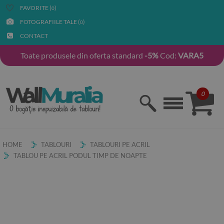
FAVORITE (
)
0
FOTOGRAFIILE TALE (
)
0
CONTACT
Toate produsele din oferta standard
-5%
Cod:
VARA5
0
HOME
TABLOURI
TABLOURI PE ACRIL
TABLOU PE ACRIL PODUL TIMP DE NOAPTE