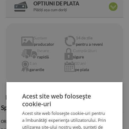
OPTIUNI DE PLATA
Plătiți așa cum doriți
Suntem
14 de zile
producator
pentru a reveni
livrare
Cumpărături
rapidă
sigure
1 an
10 ani
garantie
pe piata
Acest site web folosește
Informații despre produs:
cookie-uri
Specificație tehnică:
Acest site web folosește cookie-uri pentru
a îmbunătăți experiența utilizatorului. Prin
ORIENTARE:
Orizontală
utilizarea site-ului nostru web, sunteți de