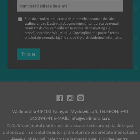
Sunt de acord cu prelucrarea datelor mele personale de către
wallmuralia.ro Dacă v-ați dat consimțământul, adresa de e-mail
furnizată de dvs. va fi utilizată în scopuri de marketing ale
propriilor produse WallMuralia. Consimțământul poate fi retras
oricând, de exemplu, făcând clic pe linkul din buletinul informativ.
Trimite
Wallmuralia 43-100 Tychy, ul. Mysłowicka 1, TELEFON: +40
312294741 E-MAIL:
info@wallmuralia.ro
©2026 Conținutul platformei de vânzăare este protejată de Legea
poloneză prin dreptul de autor și drepturi de proprietate intelectuală
Dacă ai observaţii referitoare la magazin sau ai o idee pentru