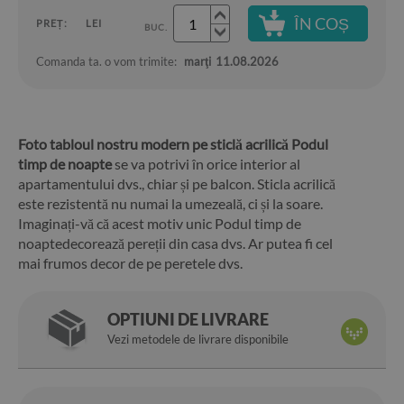
ÎN COȘ
PREȚ:
LEI
BUC.
Comanda ta. o vom trimite:
marţi
11.08.2026
Foto tabloul nostru modern pe sticlă acrilică Podul
timp de noapte
se va potrivi în orice interior al
apartamentului dvs., chiar și pe balcon. Sticla acrilică
este rezistentă nu numai la umezeală, ci și la soare.
Imaginați-vă că acest motiv unic Podul timp de
noaptedecorează pereții din casa dvs. Ar putea fi cel
mai frumos decor de pe peretele dvs.
OPTIUNI DE LIVRARE
Vezi metodele de livrare disponibile