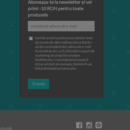
Aboneaza-te la newsletter și vei
primi -10 RON pentru toate
produsele
Sunt de acord cu prelucrarea datelor mele
personale de către wallmuralia.ro Dacă v-
ați dat consimțământul, adresa de e-mail
furnizată de dvs. va fi utilizată în scopuri de
marketing ale propriilor produse
WallMuralia. Consimțământul poate fi
retras oricând, de exemplu, făcând clic pe
linkul din buletinul informativ.
Trimite
ectuală