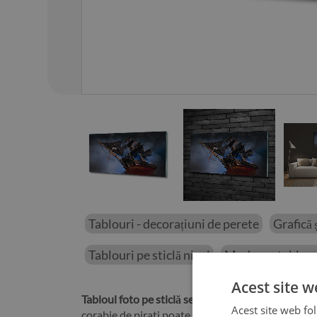
01
/
15
Tablouri - decorațiuni de perete
Grafică ș
Tablouri pe sticlă nivel
Moderne tablouri
Acest site w
Tabloul foto pe sticlă securizată corabie de pirati
Acest site web fol
corabie de pirati poate fi montat fără teamă, de ex.