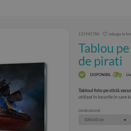
131945786
adauga la fav
Tablou pe 
de pirati
DISPONIBIL
Li
Tabloul foto pe sticlă secu
utilizat în locurile în care 
DIMENSIUNE
100x50 cm