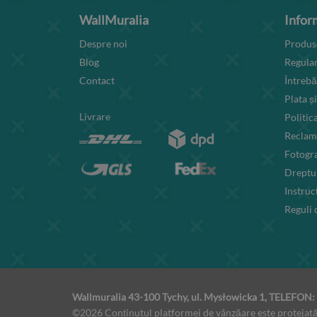
WallMuralia
Inform
Despre noi
Produse
Blog
Regula
Contact
Întrebă
Plata și
Livrare
Politic
Reclama
Fotogra
Dreptul
Instruc
Reguli
Wallmuralia 43-100 Tychy, ul. Mysłowicka 1, TELEFON
©2026 Conținutul platformei de vânzăare este protejată 