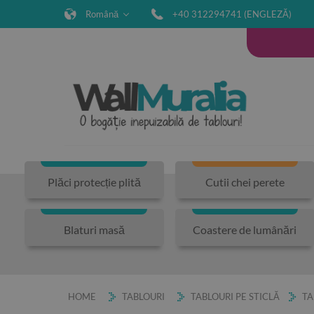
Română
+40 312294741 (ENGLEZĂ)
Plăci protecție plită
Cutii chei perete
Blaturi masă
Coastere de lumânări
HOME
TABLOURI
TABLOURI PE STICLĂ
TA