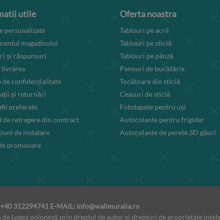
atii utile
Oferta noastra
 personalizate
Tablouri pe acril
mentul magazinului
Tablouri pe sticlă
ri și răspunsuri
Tablouri pe pânză
 livrarea
Panouri de bucătărie
a de confidențialitate
Tocătoare din sticlă
ții și returnări
Ceasuri de sticlă
fii preferate
Fototapete pentru uși
 de retragere din contract
Autocolante pentru frigider
țiuni de instalare
Autocolante de perete 3D găuri
 de promovare
: +40 312294741 E-MAIL:
info@wallmuralia.ro
de Legea poloneză prin dreptul de autor și drepturi de proprietate intel