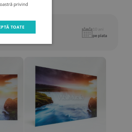
noastră privind
EPTĂ TOATE
1 an
10 ani
garantie
pe piata