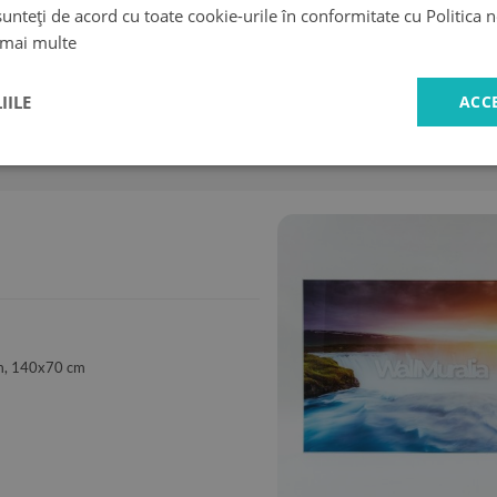
unteți de acord cu toate cookie-urile în conformitate cu Politica 
 mai multe
IILE
ACC
livrare
Cumpărături
rapidă
sigure
m, 140x70 cm