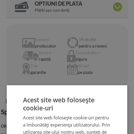
OPTIUNI DE PLATA
Plătiți așa cum doriți
Suntem
14 de zile
producator
pentru a reveni
livrare
Cumpărături
rapidă
sigure
1 an
10 ani
garantie
pe piata
Acest site web folosește
Informații despre produs:
cookie-uri
Specificație tehnică:
Acest site web folosește cookie-uri pentru
a îmbunătăți experiența utilizatorului. Prin
ORIENTARE:
Orizontală
utilizarea site-ului nostru web, sunteți de