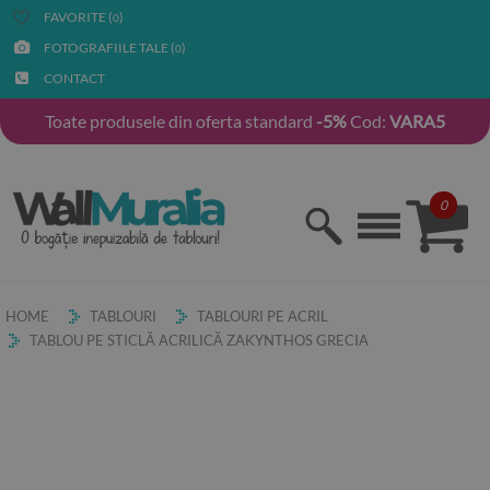
FAVORITE (
)
0
FOTOGRAFIILE TALE (
)
0
CONTACT
Toate produsele din oferta standard
-5%
Cod:
VARA5
0
HOME
TABLOURI
TABLOURI PE ACRIL
TABLOU PE STICLĂ ACRILICĂ ZAKYNTHOS GRECIA