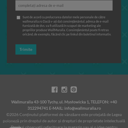
Sunt de acord cu prelucrarea datelor mele personale de către
wallmuralia.ro Dacă v-ați dat consimțământul, adresa de e-mail
furnizată de dvs. va fi utilizată în scopuri de marketing ale
propriilor produse WallMuralia. Consimțământul poate fi retras
oricând, de exemplu, făcând clic pe linkul din buletinul informativ.
Trimite
Wallmuralia 43-100 Tychy, ul. Mysłowicka 1, TELEFON: +40
312294741 E-MAIL:
info@wallmuralia.ro
©2026 Conținutul platformei de vânzăare este protejată de Legea
poloneză prin dreptul de autor și drepturi de proprietate intelectuală
Dacă ai observaţii referitoare la magazin sau ai o idee pentru