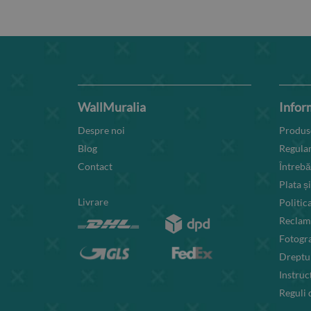
WallMuralia
Inform
Despre noi
Produse
Blog
Regula
Contact
Întrebă
Plata și
Livrare
Politic
Reclama
Fotogra
Dreptul
Instruc
Reguli