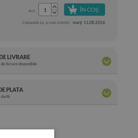
ÎN COȘ
BUC.
Comanda ta. o vom trimite:
marţi
11.08.2026
DE LIVRARE
de livrare disponibile
DE PLATA
 doriți