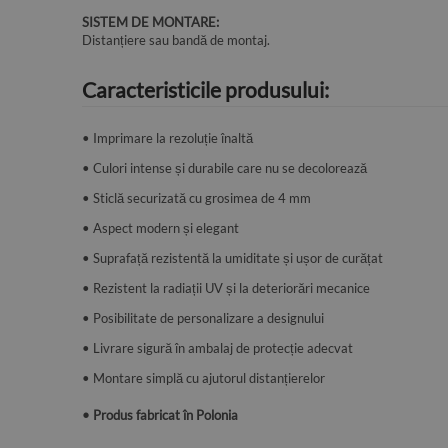
SISTEM DE MONTARE:
Distanțiere sau bandă de montaj.
Caracteristicile produsului:
• Imprimare la rezoluție înaltă
• Culori intense și durabile care nu se decolorează
• Sticlă securizată cu grosimea de 4 mm
• Aspect modern și elegant
• Suprafață rezistentă la umiditate și ușor de curățat
• Rezistent la radiații UV și la deteriorări mecanice
• Posibilitate de personalizare a designului
• Livrare sigură în ambalaj de protecție adecvat
• Montare simplă cu ajutorul distanțierelor
• Produs fabricat în Polonia