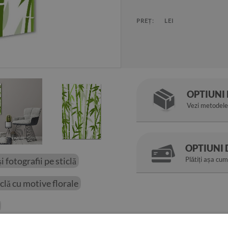
PREȚ:
LEI
OPTIUNI 
Vezi metodele 
OPTIUNI 
i fotografii pe sticlă
Plătiți așa cum
iclă cu motive florale