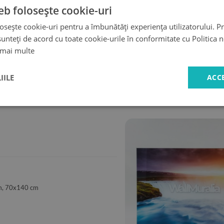
eb folosește cookie-uri
ecor care poate fi utilizat în locurile în care tablourile tradițional
l de foto tablou este nu numai rezistent la umiditate, ci și la apă.
osește cookie-uri pentru a îmbunătăți experiența utilizatorului. Pri
unteți de acord cu toate cookie-urile în conformitate cu Politica 
 mai multe
livrare
Cumpărături
IILE
ACC
rapidă
sigure
m, 70x140 cm