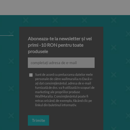
Aboneaza-te la newsletter și vei
primi -10 RON pentru toate
produsele
Sunt de acord cu prelucrarea datelor mele
personale de către wallmuralia.ro Dacă v-
ați dat consimțământul, adresa de e-mail
furnizată de dvs. va fi utilizată în scopuri de
marketing ale propriilor produse
WallMuralia. Consimțământul poate fi
retras oricând, de exemplu, făcând clic pe
linkul din buletinul informativ.
Trimite