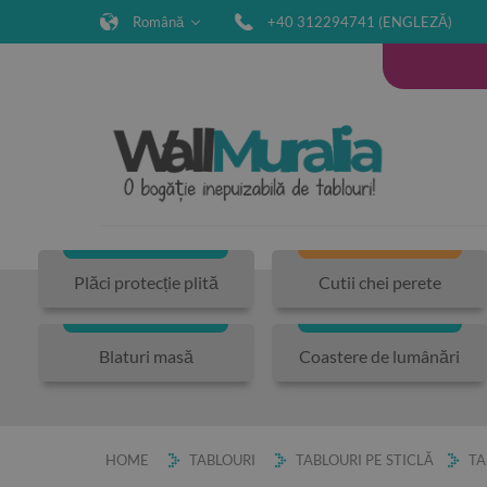
Română
+40 312294741 (ENGLEZĂ)
Plăci protecție plită
Cutii chei perete
Blaturi masă
Coastere de lumânări
HOME
TABLOURI
TABLOURI PE STICLĂ
TA