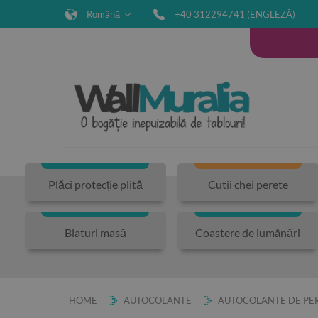
Română
+40 312294741 (ENGLEZĂ)
Plăci protecție plită
Cutii chei perete
Blaturi masă
Coastere de lumânări
HOME
AUTOCOLANTE
AUTOCOLANTE DE PER