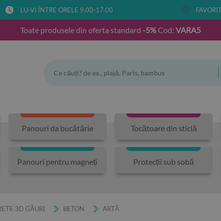
LU-VI ÎNTRE ORELE 9.00-17.00
FAVORIT
Toate produsele din oferta standard
-5%
Cod:
VARA5
Panouri da bucătărie
Tocătoare din sticlă
Panouri pentru magneți
Protecții sub sobă
ETE 3D GĂURI
BETON
ARTĂ