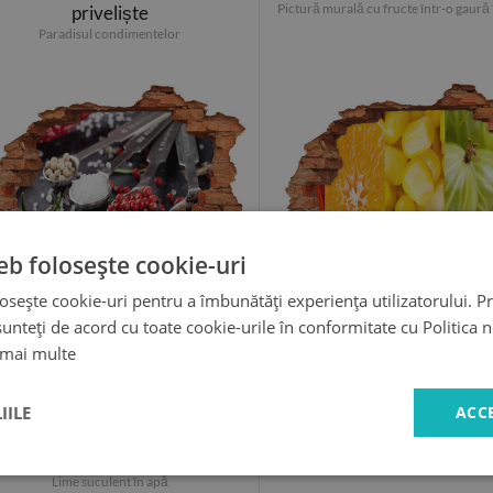
Pictură murală cu fructe într-o gaură 
priveliște
Paradisul condimentelor
eb folosește cookie-uri
osește cookie-uri pentru a îmbunătăți experiența utilizatorului. Pri
unteți de acord cu toate cookie-urile în conformitate cu Politica 
99.99 LEI
99.99 LEI
 mai multe
IILE
ACC
Autocolant un zid spart cu
Fototapet 3D gaură în p
Paradisul condimentelor
priveliște
Lime suculent în apă