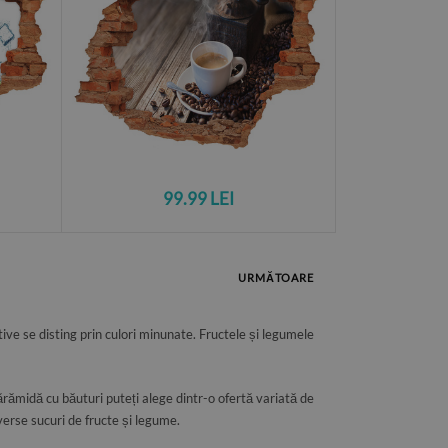
99.99 LEI
URMĂTOARE
ive se disting prin culori minunate. Fructele și legumele
ărămidă cu băuturi puteți alege dintr-o ofertă variată de
verse sucuri de fructe și legume.