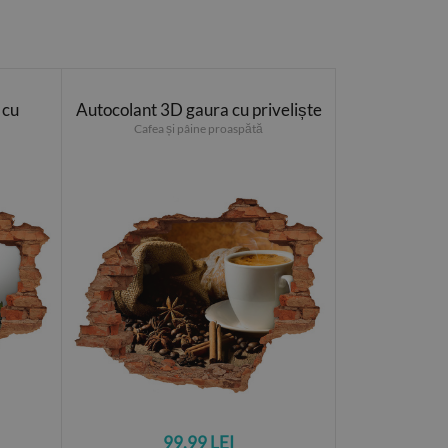
 cu
Autocolant 3D gaura cu priveliște
Cafea și pâine proaspătă
99.99 LEI