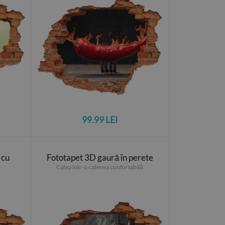
99.99 LEI
 cu
Fototapet 3D gaură în perete
Cafea într-o cafenea confortabilă