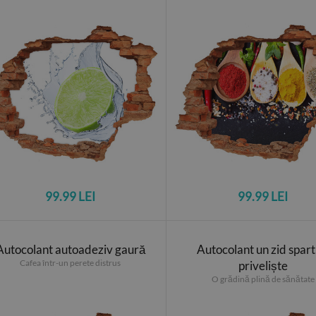
99.99 LEI
99.99 LEI
Autocolant autoadeziv gaură
Autocolant un zid spart
Cafea într-un perete distrus
priveliște
O grădină plină de sănătate