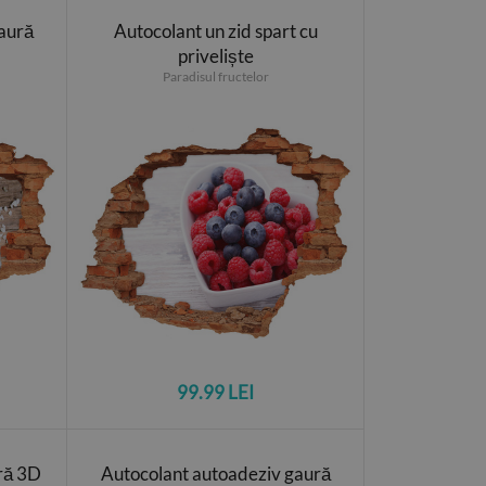
aură
Autocolant un zid spart cu
priveliște
Paradisul fructelor
99.99 LEI
ră 3D
Autocolant autoadeziv gaură