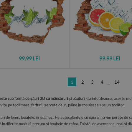
99.99 LEI
99.99 LEI
1
2
3
4
14
...
rete sub formă de găuri 3D cu mâncăruri și băuturi
. Ca întotdeauna, aceste mot
vite pe tocătoare, farfurii, șervete de in, pâine în coșuleț sau pe un tocător.
uri de lemn, lopățele, în grămezi. Pe autocolantele cu gaură într-un perete de c
 în diferite moduri, precum și boabele de cafea. Există, de asemenea, ceai și di