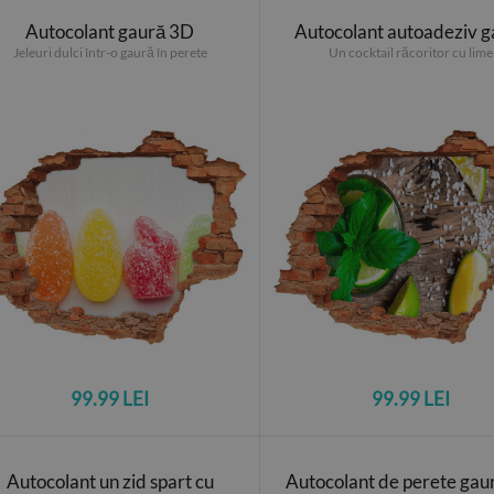
Autocolant gaură 3D
Autocolant autoadeziv g
Jeleuri dulci într-o gaură în perete
Un cocktail răcoritor cu lime
99.99 LEI
99.99 LEI
Autocolant un zid spart cu
Autocolant de perete gau