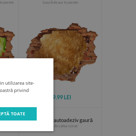
în perete
Gaură de aur în perete
n utilizarea site-
noastră privind
99.99 LEI
EPTĂ TOATE
erete
Autocolant autoadeziv gaură
Perete de cafea ruinat