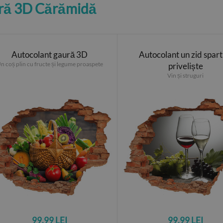
ură 3D Cărămidă
Autocolant gaură 3D
Autocolant un zid spart
n coș plin cu fructe și legume proaspete
priveliște
Vin și struguri
99.99 LEI
99.99 LEI