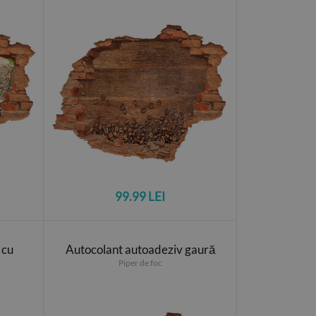
99.99 LEI
 cu
Autocolant autoadeziv gaură
Piper de foc