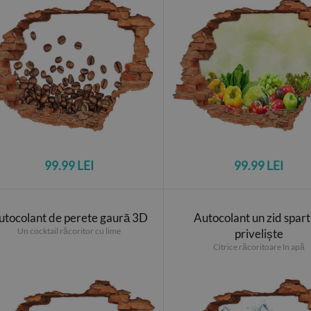
99.99 LEI
99.99 LEI
utocolant de perete gaură 3D
Autocolant un zid spart
Un cocktail răcoritor cu lime
priveliște
Citrice răcoritoare în apă