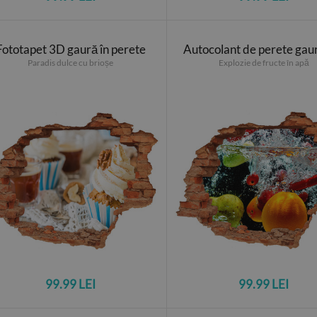
Fototapet 3D gaură în perete
Autocolant de perete gau
Paradis dulce cu brioșe
Explozie de fructe în apă
99.99 LEI
99.99 LEI