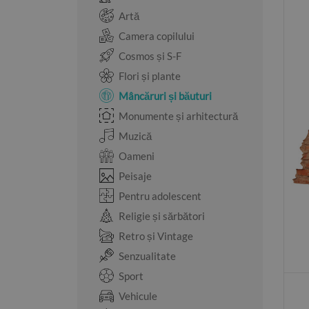
Artă
Camera copilului
Cosmos și S-F
Flori și plante
Mâncăruri și băuturi
Monumente și arhitectură
Muzică
Oameni
Peisaje
Pentru adolescent
Religie și sărbători
Retro și Vintage
Senzualitate
Sport
Vehicule