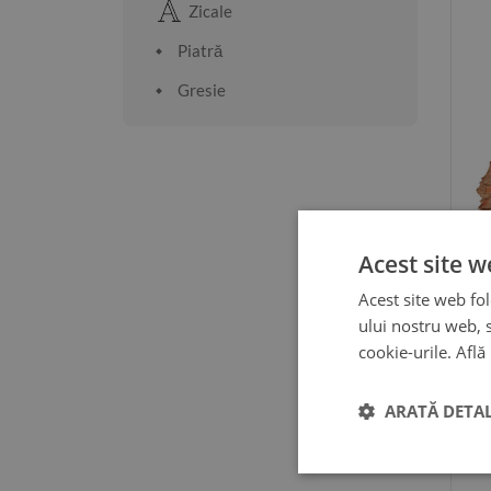
Zicale
Piatră
Gresie
Acest site w
Acest site web fol
ului nostru web, s
cookie-urile.
Află
ARATĂ DETAL