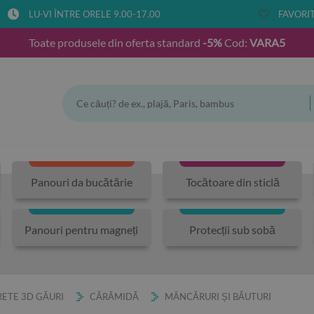
LU-VI ÎNTRE ORELE 9.00-17.00
FAVORIT
Toate produsele din oferta standard
-5%
Cod:
VARA5
Panouri da bucătărie
Tocătoare din sticlă
Panouri pentru magneți
Protecții sub sobă
ETE 3D GĂURI
CĂRĂMIDĂ
MÂNCĂRURI ȘI BĂUTURI