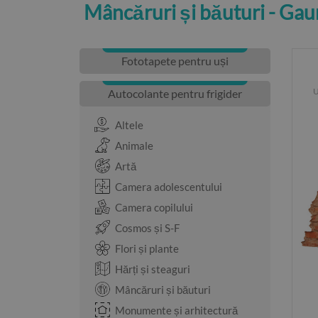
Mâncăruri și băuturi - Ga
Fototapete pentru uși
U
Autocolante pentru frigider
Altele
Animale
Artă
Camera adolescentului
Camera copilului
Cosmos și S-F
Flori și plante
Hărți și steaguri
Mâncăruri și băuturi
Monumente și arhitectură