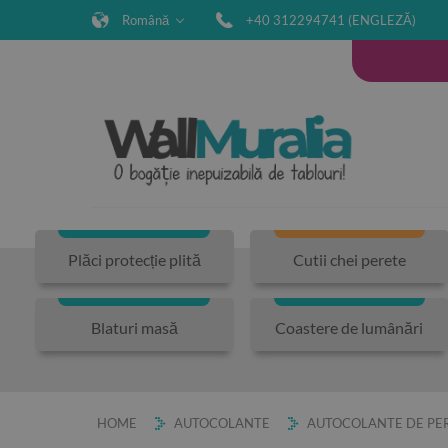
Română
+40 312294741 (ENGLEZĂ)
Plăci protecție plită
Cutii chei perete
Blaturi masă
Coastere de lumânări
HOME
AUTOCOLANTE
AUTOCOLANTE DE PER