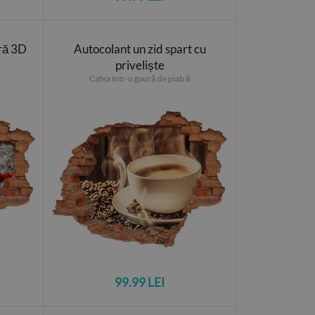
ră 3D
Autocolant un zid spart cu
priveliște
Cafea într-o gaură de piatră
99.99 LEI