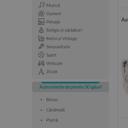
Muzică
Oameni
Aut
Peisaje
Religie și sărbători
Retro și Vintage
Senzualitate
Sport
Vehicule
Zicale
Autocolante de perete 3D găuri
Beton
Cărămidă
Piatră