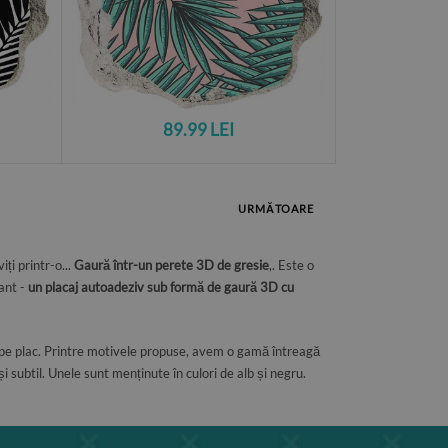
89.99 LEI
URMĂTOARE
ți printr-o...
Gaură într-un perete 3D de gresie
,. Este o
lant -
un placaj autoadeziv sub formă de gaură 3D cu
ie pe plac. Printre motivele propuse, avem o gamă întreagă
 și subtil. Unele sunt menținute în culori de alb și negru.