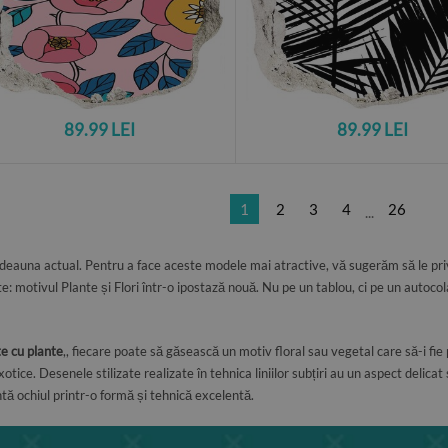
89.99 LEI
89.99 LEI
1
2
3
4
26
...
tdeauna actual. Pentru a face aceste modele mai atractive, vă sugerăm să le privi
: motivul Plante și Flori într-o ipostază nouă. Nu pe un tablou, ci pe un autoco
te cu plante
,, fiecare poate să găsească un motiv floral sau vegetal care să-i f
xotice. Desenele stilizate realizate în tehnica liniilor subțiri au un aspect delicat
ântă ochiul printr-o formă și tehnică excelentă.