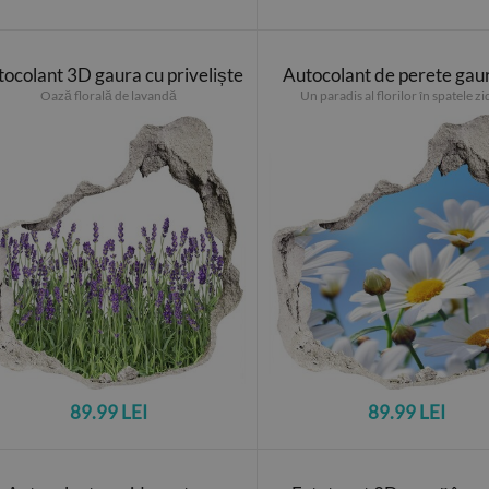
ocolant 3D gaura cu priveliște
Autocolant de perete gau
Oază florală de lavandă
Un paradis al florilor în spatele zi
89.99 LEI
89.99 LEI