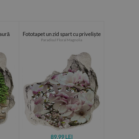
aură
Fototapet un zid spart cu priveliște
Paradisul Floral Magnolia
89.99 LEI