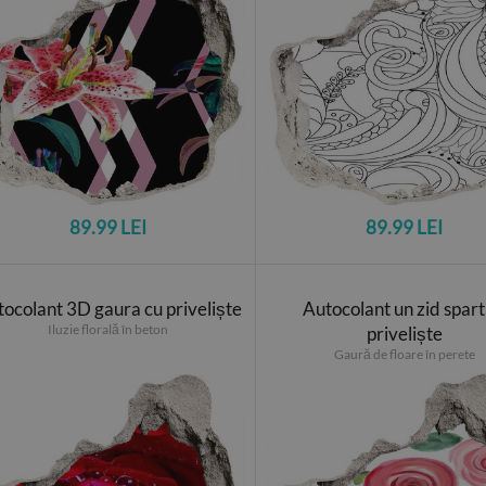
89.99 LEI
89.99 LEI
ocolant 3D gaura cu priveliște
Autocolant un zid spart
Iluzie florală în beton
priveliște
Gaură de floare în perete