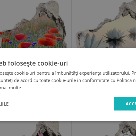
eb folosește cookie-uri
osește cookie-uri pentru a îmbunătăți experiența utilizatorului. Pri
unteți de acord cu toate cookie-urile în conformitate cu Politica 
89.99 LEI
89.99 LEI
 mai multe
IILE
ACC
Autocolant autoadeziv gaură
Fototapet un zid spart cu pr
Gaură de floare în perete
Gaură în model floral de pere