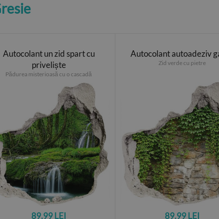
Gresie
Autocolant un zid spart cu
Autocolant autoadeziv g
Zid verde cu pietre
priveliște
Pădurea misterioasă cu o cascadă
89.99 LEI
89.99 LEI