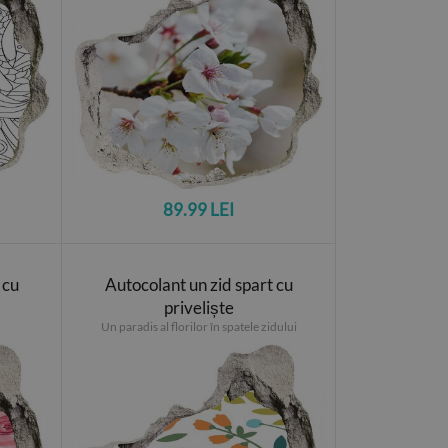
89.99 LEI
 cu
Autocolant un zid spart cu
priveliște
Un paradis al florilor în spatele zidului