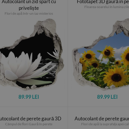
Autocolant un zid spart cu
Fototapet 3D gaură în p
Floarea-soarelui în lumina zile
priveliște
Flori de apă într-un iaz misterios
89.99 LEI
89.99 LEI
utocolant de perete gaură 3D
Autocolant de perete gau
Câmpul de flori Gaură în perete
Flori de apă la suprafața apei c