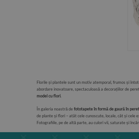
Florile și plantele sunt un motiv atemporal, frumos și înto
abordare inovatoare, spectaculoasă a decorațiilor de perete
model cu flori
.
În galeria noastră de
fototapete în formă de gaură în pere
de plante și flori – atât cele cunoscute, locale, cât și cele e
Fotografiile, pe de altă parte, au culori vii, saturate și înc