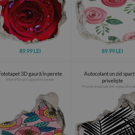
89.99 LEI
89.99 LEI
Fototapet 3D gaură în perete
Autocolant un zid spart
Mural floral cu gaură în perete
priveliște
Frunze tropicale într-o gaură în p