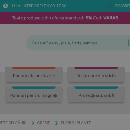
LU-VI ÎNTRE ORELE 9.00-17.00
FAVORIT
Toate produsele din oferta standard
-5%
Cod:
VARA5
Panouri da bucătărie
Tocătoare din sticlă
Panouri pentru magneți
Protecții sub sobă
ETE 3D GĂURI
GRESIE
FLORI ȘI PLANTE