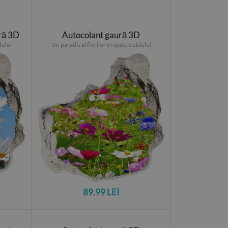
ră 3D
Autocolant gaură 3D
dului
Un paradis al florilor în spatele zidului
89.99 LEI