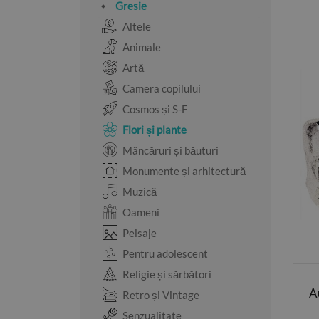
Gresie
Altele
Animale
Artă
Camera copilului
Cosmos și S-F
Flori și plante
Mâncăruri și băuturi
Monumente și arhitectură
Muzică
Oameni
Peisaje
Pentru adolescent
Religie și sărbători
A
Retro și Vintage
Senzualitate