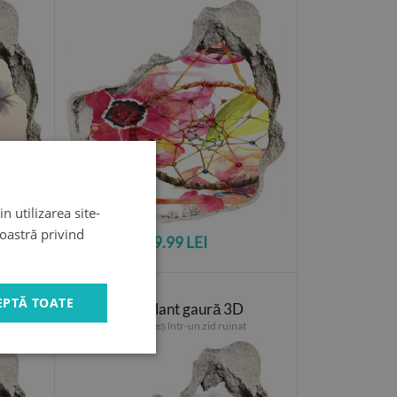
n utilizarea site-
noastră privind
89.99 LEI
EPTĂ TOATE
iveliște
Autocolant gaură 3D
te
Flori de cireș într-un zid ruinat