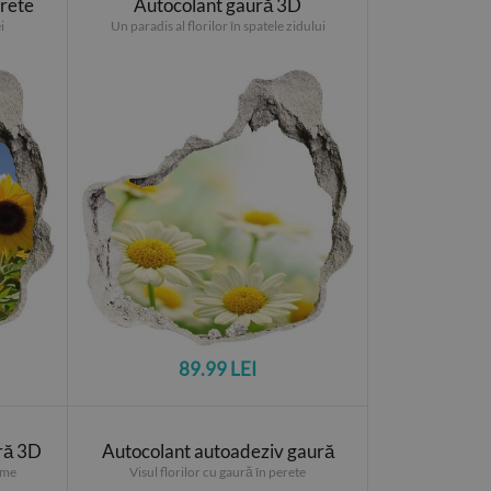
erete
Autocolant gaură 3D
i
Un paradis al florilor în spatele zidului
89.99 LEI
ră 3D
Autocolant autoadeziv gaură
alme
Visul florilor cu gaură în perete