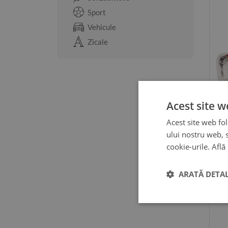
Sport
Vehicule
Zicale
Acest site w
Acest site web fol
ului nostru web, s
cookie-urile.
Află
ARATĂ DETAL