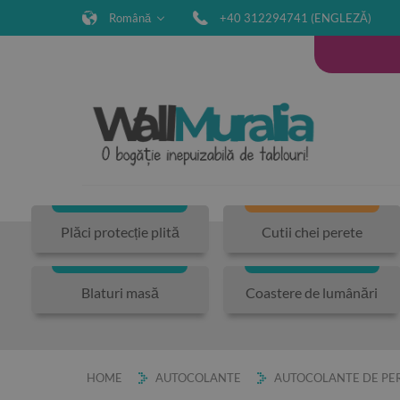
Română
+40 312294741 (ENGLEZĂ)
Plăci protecție plită
Cutii chei perete
Blaturi masă
Coastere de lumânări
HOME
AUTOCOLANTE
AUTOCOLANTE DE PER