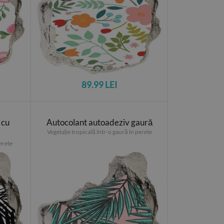
89.99 LEI
 cu
Autocolant autoadeziv gaură
Vegetație tropicală într-o gaură în perete
erete