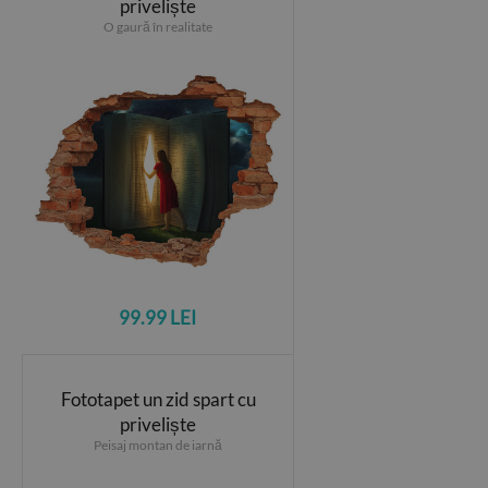
priveliște
O gaură în realitate
99.99 LEI
Fototapet un zid spart cu
priveliște
Peisaj montan de iarnă