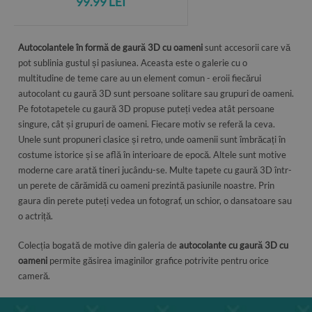
99.99 LEI
Autocolantele în formă de gaură 3D cu oameni
sunt accesorii care vă
pot sublinia gustul și pasiunea. Aceasta este o galerie cu o
multitudine de teme care au un element comun - eroii fiecărui
autocolant cu gaură 3D sunt persoane solitare sau grupuri de oameni.
Pe fototapetele cu gaură 3D propuse puteți vedea atât persoane
singure, cât și grupuri de oameni. Fiecare motiv se referă la ceva.
Unele sunt propuneri clasice și retro, unde oamenii sunt îmbrăcați în
costume istorice și se află în interioare de epocă. Altele sunt motive
moderne care arată tineri jucându-se. Multe tapete cu gaură 3D într-
un perete de cărămidă cu oameni prezintă pasiunile noastre. Prin
gaura din perete puteți vedea un fotograf, un schior, o dansatoare sau
o actriță.
Colecția bogată de motive din galeria de
autocolante cu gaură 3D cu
oameni
permite găsirea imaginilor grafice potrivite pentru orice
cameră.