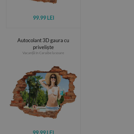
99.99 LEI
Autocolant 3D gaura cu
priveliște
Vacanță în Caraibe la soare
99.99 LEI