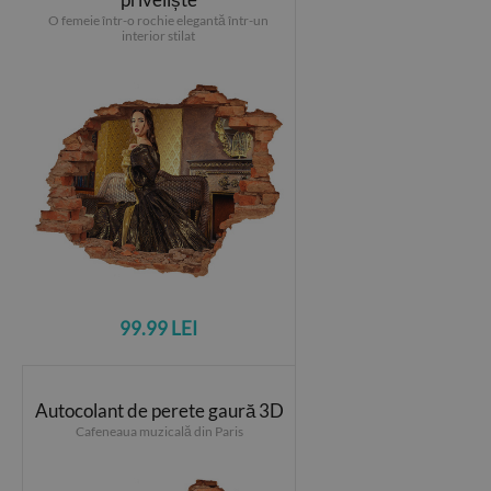
O femeie într-o rochie elegantă într-un
interior stilat
99.99 LEI
Autocolant de perete gaură 3D
Cafeneaua muzicală din Paris