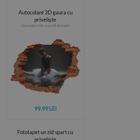
Autocolant 3D gaura cu
priveliște
Dansator într-o poză de balet
99.99 LEI
Fototapet un zid spart cu
priveliște