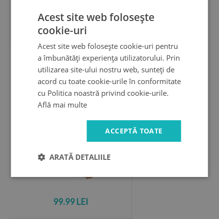
Acest site web folosește
99.99 LEI
cookie-uri
Acest site web folosește cookie-uri pentru
a îmbunătăți experiența utilizatorului. Prin
Autocolant de perete gaură 3D
utilizarea site-ului nostru web, sunteți de
Dansând în lumina reflectoarelor
acord cu toate cookie-urile în conformitate
cu Politica noastră privind cookie-urile.
Află mai multe
ACCEPTĂ TOATE
ARATĂ DETALIILE
99.99 LEI