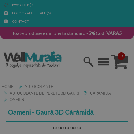
FAVORITE (
)
0
FOTOGRAFIILE TALE (
)
0
CONTACT
Toate produsele din oferta standard
-5%
Cod:
VARA5
0
HOME
AUTOCOLANTE
AUTOCOLANTE DE PERETE 3D GĂURI
CĂRĂMIDĂ
OAMENI
Oameni - Gaură 3D Cărămidă
XXXXXXXXXXXX