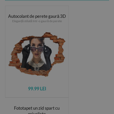
Autocolant de perete gaură 3D
Eleganță stilată într-o gaură de perete
99.99 LEI
Fototapet un zid spart cu
priveliște