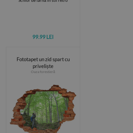
99.99 LEI
Fototapet un zid spart cu
priveliște
Oaza forestieră