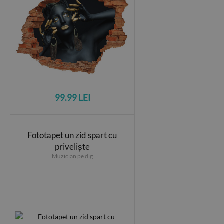
99.99 LEI
Fototapet un zid spart cu
priveliște
Muzician pe dig