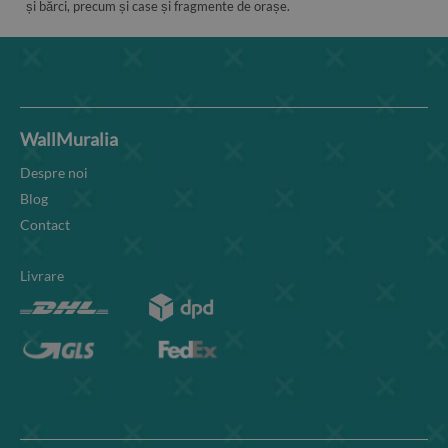
și bărci, precum și case și fragmente de orașe.
WallMuralia
Despre noi
Blog
Contact
Livrare