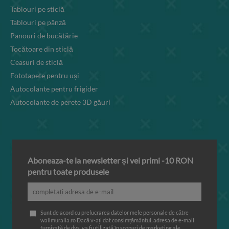
Tablouri pe sticlă
Tablouri pe pânză
Panouri de bucătărie
Tocătoare din sticlă
Ceasuri de sticlă
Fototapete pentru uși
Autocolante pentru frigider
Autocolante de perete 3D găuri
Aboneaza-te la newsletter și vei primi -10 RON
pentru toate produsele
Sunt de acord cu prelucrarea datelor mele personale de către
wallmuralia.ro Dacă v-ați dat consimțământul, adresa de e-mail
furnizată de dvs. va fi utilizată în scopuri de marketing ale