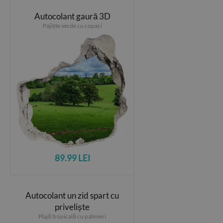
Autocolant gaură 3D
Pajiște verde cu copaci
89.99 LEI
Autocolant un zid spart cu
priveliște
Plajă tropicală cu palmieri