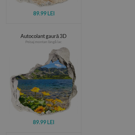
89.99 LEI
Autocolant gaură 3D
Peisaj montan lângă lac
89.99 LEI