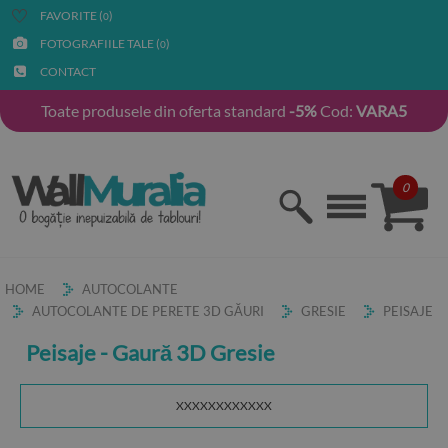
FAVORITE (
)
0
FOTOGRAFIILE TALE (
)
0
CONTACT
Toate produsele din oferta standard
-5%
Cod:
VARA5
0
HOME
AUTOCOLANTE
AUTOCOLANTE DE PERETE 3D GĂURI
GRESIE
PEISAJE
Peisaje - Gaură 3D Gresie
XXXXXXXXXXXX