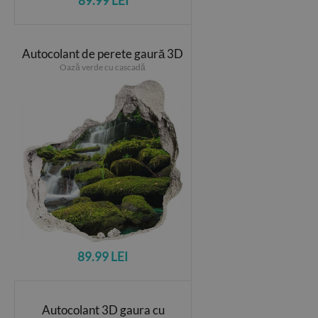
89.99 LEI
Autocolant de perete gaură 3D
Oază verde cu cascadă
89.99 LEI
Autocolant 3D gaura cu