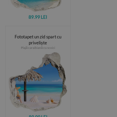
89.99 LEI
Fototapet un zid spart cu
priveliște
Plajă caraibiană cu scoici