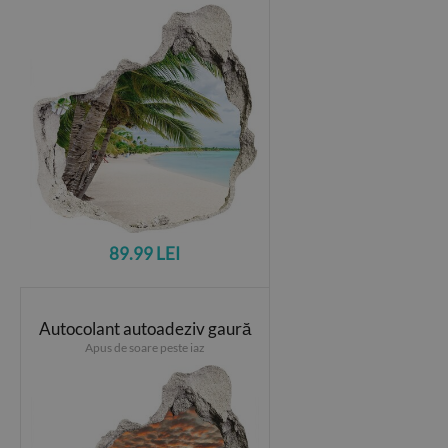
89.99 LEI
Autocolant autoadeziv gaură
Apus de soare peste iaz