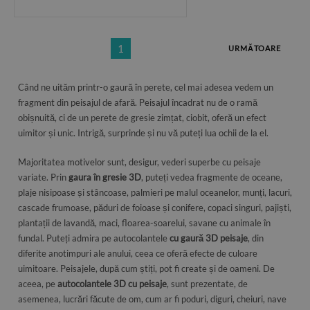
1
URMĂTOARE
Când ne uităm printr-o gaură în perete, cel mai adesea vedem un
fragment din peisajul de afară. Peisajul încadrat nu de o ramă
obișnuită, ci de un perete de gresie zimțat, ciobit, oferă un efect
uimitor și unic. Intrigă, surprinde și nu vă puteți lua ochii de la el.
Majoritatea motivelor sunt, desigur, vederi superbe cu peisaje
variate. Prin
gaura în gresie 3D
, puteți vedea fragmente de oceane,
plaje nisipoase și stâncoase, palmieri pe malul oceanelor, munți, lacuri,
cascade frumoase, păduri de foioase și conifere, copaci singuri, pajiști,
plantații de lavandă, maci, floarea-soarelui, savane cu animale în
fundal. Puteți admira pe autocolantele
cu gaură 3D peisaje
, din
diferite anotimpuri ale anului, ceea ce oferă efecte de culoare
uimitoare. Peisajele, după cum știți, pot fi create și de oameni. De
aceea, pe
autocolantele 3D cu peisaje
, sunt prezentate, de
asemenea, lucrări făcute de om, cum ar fi poduri, diguri, cheiuri, nave