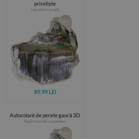
priveliște
Cascadă în junglă
89.99 LEI
Autocolant de perete gaură 3D
Plajă tropicală cu palmieri