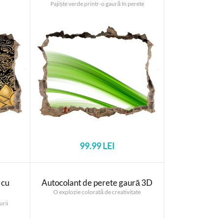
Pajiște verde printr-o gaură în perete
99.99 LEI
 cu
Autocolant de perete gaură 3D
O explozie colorată de creativitate
urii