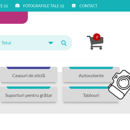
E (
)
FOTOGRAFIILE TALE (
)
CONTACT
0
0
0
Totul
Ceasuri de sticlă
Autocolante
Suporturi pentru grătar
Tablouri