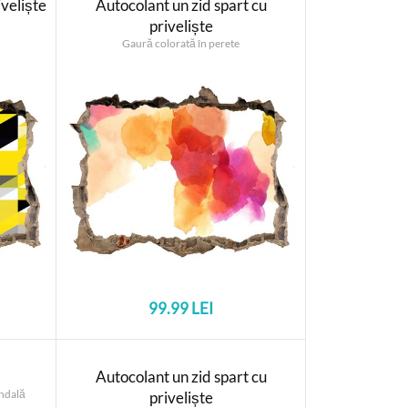
iveliște
Autocolant un zid spart cu
priveliște
Gaură colorată în perete
99.99 LEI
D
Autocolant un zid spart cu
ndală
priveliște