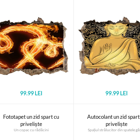
99.99 LEI
99.99 LEI
Fototapet un zid spart cu
Autocolant un zid spart
priveliște
priveliște
Un copac cu rădăcini
Spațiul strălucitor din spatele gă