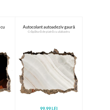
 cu
Autocolant autoadeziv gaură
Crăpătură de piatră cu alabastru
99.99 LEI