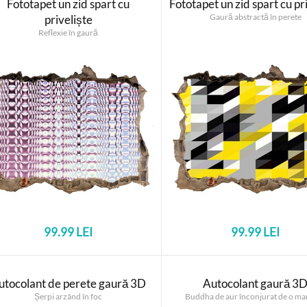
Fototapet un zid spart cu
Fototapet un zid spart cu pr
Gaură abstractă în perete
priveliște
Reflexie în gaură
99.99 LEI
99.99 LEI
utocolant de perete gaură 3D
Autocolant gaură 3
Șerpi arzând în foc
Buddha de aur înconjurat de o ma