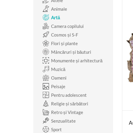
Altele
Animale
Artă
Camera copilului
Cosmos și S-F
Flori și plante
Mâncăruri și băuturi
Monumente și arhitectură
Muzică
Oameni
Peisaje
Pentru adolescent
Religie și sărbători
Retro și Vintage
Senzualitate
A
Sport