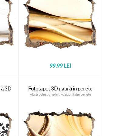
99.99 LEI
ră 3D
Fototapet 3D gaură în perete
Abstracție aurie într-o gaură din perete