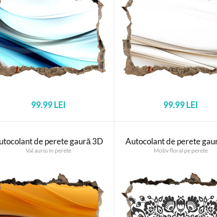
99.99 LEI
99.99 LEI
utocolant de perete gaură 3D
Autocolant de perete gau
Val auriu în perete
Motiv floral pe perete