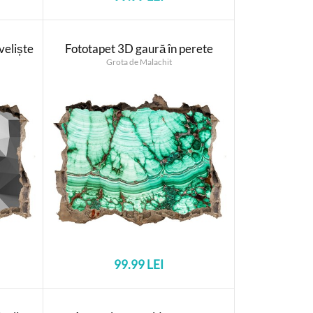
veliște
Fototapet 3D gaură în perete
Grota de Malachit
99.99 LEI