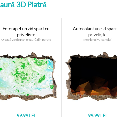
Gaură 3D Piatră
Fototapet un zid spart cu
Autocolant un zid spart
priveliște
priveliște
O oază verde într-o gaură din perete
Interiorul vulcanului
99.99 LEI
99.99 LEI