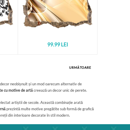
99.99 LEI
URMĂTOARE
n decor neobișnuit și un mod oarecum alternativ de
te cu motive de artă
creează un decor unic de perete.
electat artiștii de secole. Această combinație arată
ernă
prezintă multe motive pregătite sub formă de grafică
reții din interioare decorate în stil modern.