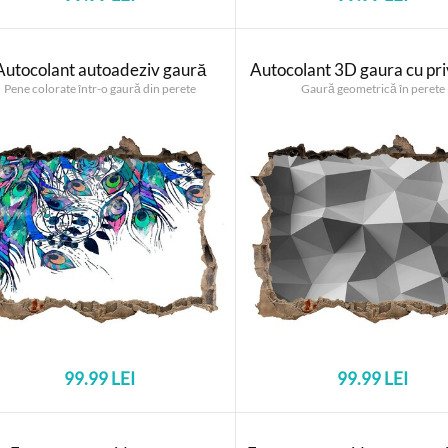
Autocolant autoadeziv gaură
Autocolant 3D gaura cu pri
Pene colorate într-o gaură din perete
Gaură geometrică în perete
99.99 LEI
99.99 LEI