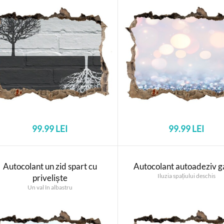
99.99 LEI
99.99 LEI
Autocolant un zid spart cu
Autocolant autoadeziv g
Iluzia spațiului deschis
priveliște
Un val în albastru