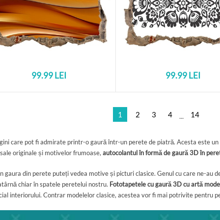
99.99 LEI
99.99 LEI
1
2
3
4
14
...
ni care pot fi admirate printr-o gaură într-un perete de piatră. Acesta este u
 sale originale și motivelor frumoase,
autocolantul în formă de gaură 3D în pere
n gaura din perete puteți vedea motive și picturi clasice. Genul cu care ne-au d
târnă chiar în spatele peretelui nostru.
Fototapetele cu gaură 3D cu artă mod
al interiorului. Contrar modelelor clasice, acestea vor fi mai potrivite pentru pe