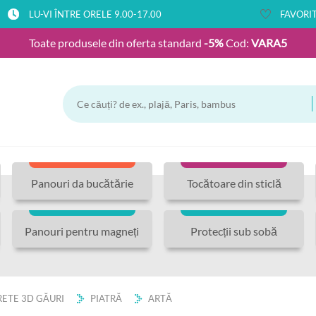
LU-VI ÎNTRE ORELE 9.00-17.00
FAVORIT
Toate produsele din oferta standard
-5%
Cod:
VARA5
Panouri da bucătărie
Tocătoare din sticlă
Panouri pentru magneți
Protecții sub sobă
ETE 3D GĂURI
PIATRĂ
ARTĂ