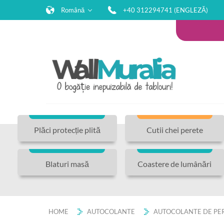
Română
+40 312294741 (ENGLEZĂ)
Plăci protecție plită
Cutii chei perete
Blaturi masă
Coastere de lumânări
HOME
AUTOCOLANTE
AUTOCOLANTE DE PER