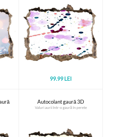
99.99 LEI
aură
Autocolant gaură 3D
Valuri aurii într-o gaură în perete