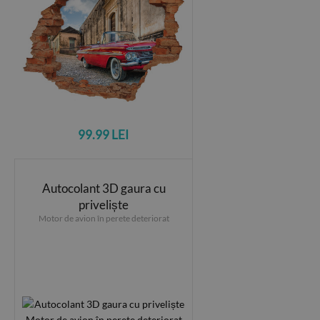
99.99 LEI
Autocolant 3D gaura cu
priveliște
Motor de avion în perete deteriorat