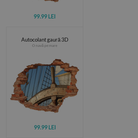
99.99 LEI
Autocolant gaură 3D
O navă pe mare
99.99 LEI