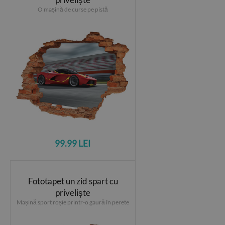
O mașină de curse pe pistă
99.99 LEI
Fototapet un zid spart cu
priveliște
Mașină sport roșie printr-o gaură în perete