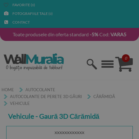
FAVORITE (
)
0
FOTOGRAFIILE TALE (
)
0
CONTACT
Toate produsele din oferta standard
-5%
Cod:
VARA5
0
HOME
AUTOCOLANTE
AUTOCOLANTE DE PERETE 3D GĂURI
CĂRĂMIDĂ
VEHICULE
Vehicule - Gaură 3D Cărămidă
XXXXXXXXXXXX