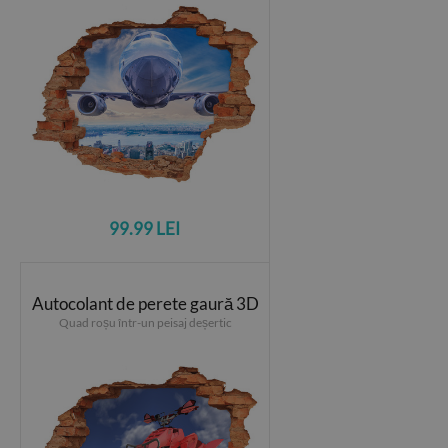
99.99 LEI
Autocolant de perete gaură 3D
Quad roșu într-un peisaj deșertic