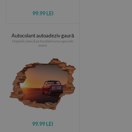
99.99 LEI
Autocolant autoadeziv gaură
Mașină clasică pe fundalul unui apus de
soare
99.99 LEI