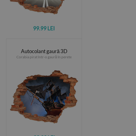
99.99 LEI
Autocolant gaură 3D
Corabia pirat într-o gaură în perete