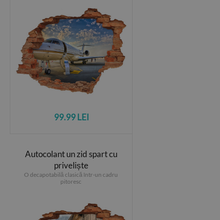
99.99 LEI
Autocolant un zid spart cu
priveliște
O decapotabilă clasică într-un cadru
pitoresc