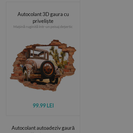
Autocolant 3D gaura cu
priveliște
Mașină ruginită într-un peisaj deșertic
99.99 LEI
Autocolant autoadeziv gaură