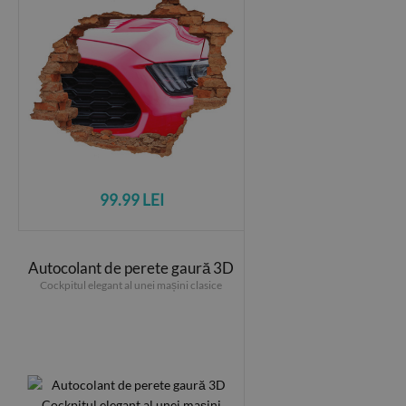
99.99 LEI
Autocolant de perete gaură 3D
Cockpitul elegant al unei mașini clasice