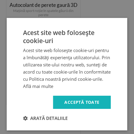
Autocolant de perete gaură 3D
Mașină sport roșie în spatele găurii din
perete
Acest site web folosește
cookie-uri
Acest site web folosește cookie-uri pentru
a îmbunătăți experiența utilizatorului. Prin
utilizarea site-ului nostru web, sunteți de
acord cu toate cookie-urile în conformitate
cu Politica noastră privind cookie-urile.
Află mai multe
99.99 LEI
ACCEPTĂ TOATE
Autocolant gaură 3D
ARATĂ DETALIILE
Un avion deasupra orașului