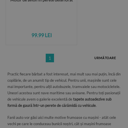
99.99 LEI
1
URMĂTOARE
Practic fiecare bărbat a fost interesat, mai mult sau mai puțin, încă din
copilărie, de un anumit tip de vehicul. Pentru unii, mașinile sunt cele
mai importante, pentru alții autobuzele, tramvaiele sau motocicletele.
Uneori acestea sunt nave maritime sau avioane. Pentru toți pasionații
de vehicule avem o galerie excelentă de
tapete autoadezive sub
formă de gaură într-un perete de cărămidă cu vehicule
.
Fanii auto vor găsi aici multe motive frumoase cu mașini - atât cele
vechi pe care le conduceau bunicii noștri, cât și mașini frumoase