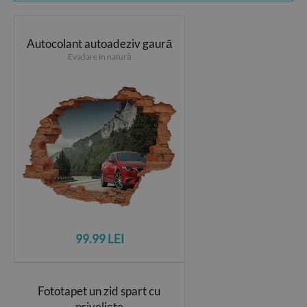
Autocolant autoadeziv gaură
Evadare în natură
99.99 LEI
Fototapet un zid spart cu
priveliște