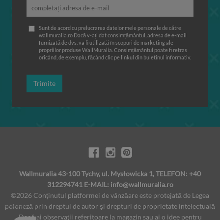
Sunt de acord cu prelucrarea datelor mele personale de către
wallmuralia.ro Dacă v-ați dat consimțământul, adresa de e-mail
furnizată de dvs. va fi utilizată în scopuri de marketing ale
propriilor produse WallMuralia. Consimțământul poate fi retras
oricând, de exemplu, făcând clic pe linkul din buletinul informativ.
Trimite
Wallmuralia 43-100 Tychy, ul. Mysłowicka 1, TELEFON: +40
312294741 E-MAIL:
info@wallmuralia.ro
©2026 Conținutul platformei de vânzăare este protejată de Legea
poloneză prin dreptul de autor și drepturi de proprietate intelectuală
Dacă ai observaţii referitoare la magazin sau ai o idee pentru