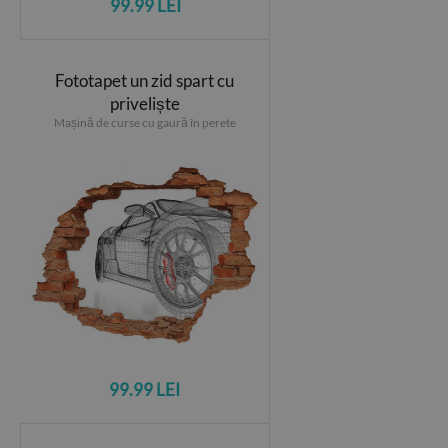
99.99 LEI
Fototapet un zid spart cu
priveliște
Mașină de curse cu gaură în perete
99.99 LEI