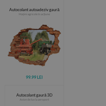
Autocolant autoadeziv gaură
Mașini agricole în acțiune
99.99 LEI
Autocolant gaură 3D
Avion de lux la aeroport