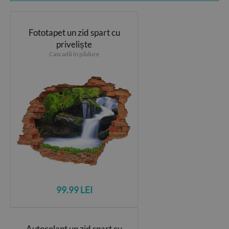
Fototapet un zid spart cu
priveliște
Cascadă în pădure
99.99 LEI
Autocolant un zid spart cu