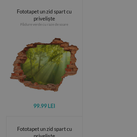
Fototapet un zid spart cu
priveliște
Pădure verde cu raze de soare
99.99 LEI
Fototapet un zid spart cu
priveliște