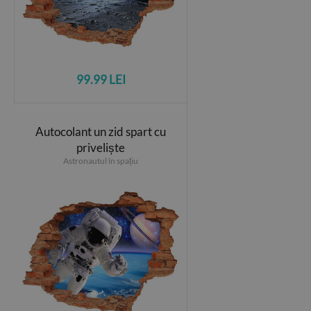
99.99 LEI
Autocolant un zid spart cu
priveliște
Astronautul în spațiu