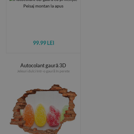
99.99 LEI
Autocolant gaură 3D
Jeleuri dulci într-o gaură în perete