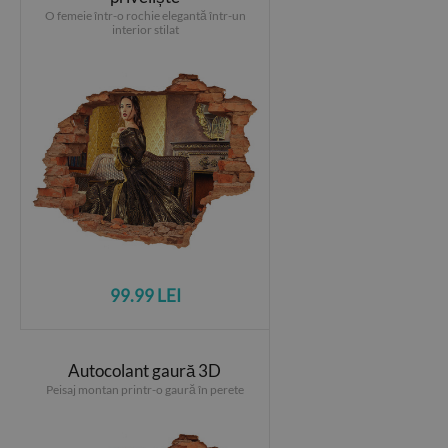
O femeie într-o rochie elegantă într-un
interior stilat
99.99 LEI
Autocolant gaură 3D
Peisaj montan printr-o gaură în perete