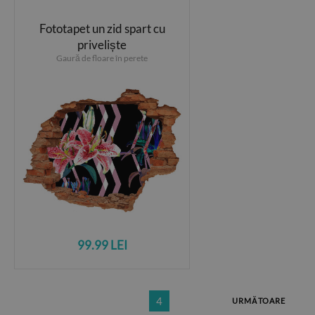
Fototapet un zid spart cu
priveliște
Gaură de floare în perete
99.99 LEI
4
URMĂTOARE