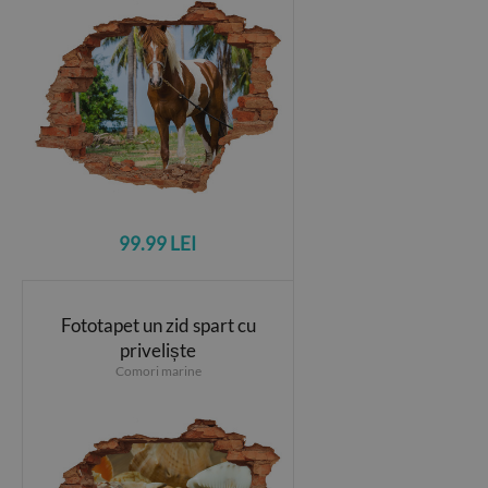
99.99 LEI
Fototapet un zid spart cu
priveliște
Comori marine