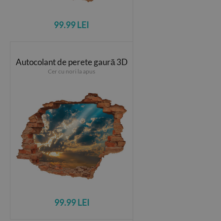
99.99 LEI
Autocolant de perete gaură 3D
Cer cu nori la apus
99.99 LEI