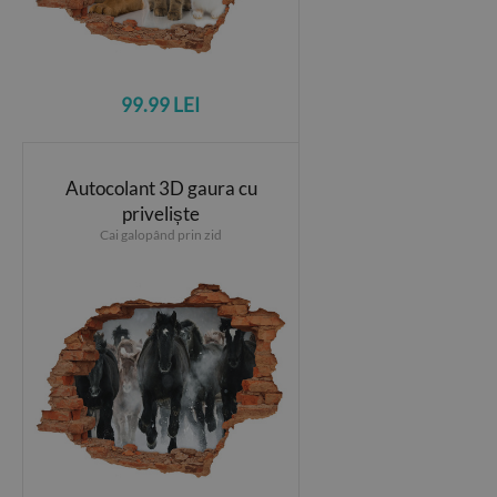
99.99 LEI
Autocolant 3D gaura cu
priveliște
Cai galopând prin zid