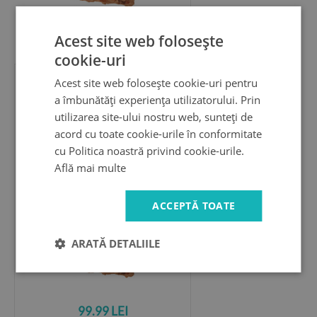
Acest site web folosește
99.99 LEI
cookie-uri
Acest site web folosește cookie-uri pentru
Fototapet un zid spart cu
a îmbunătăți experiența utilizatorului. Prin
priveliște
utilizarea site-ului nostru web, sunteți de
Val verde în perete
acord cu toate cookie-urile în conformitate
cu Politica noastră privind cookie-urile.
Află mai multe
ACCEPTĂ TOATE
ARATĂ DETALIILE
99.99 LEI