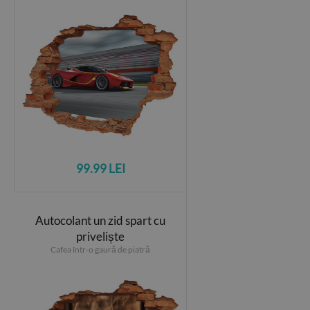
99.99 LEI
Autocolant un zid spart cu
priveliște
Cafea într-o gaură de piatră