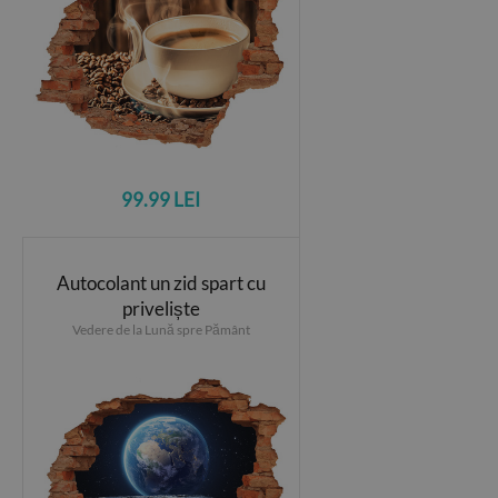
99.99 LEI
Autocolant un zid spart cu
priveliște
Vedere de la Lună spre Pământ