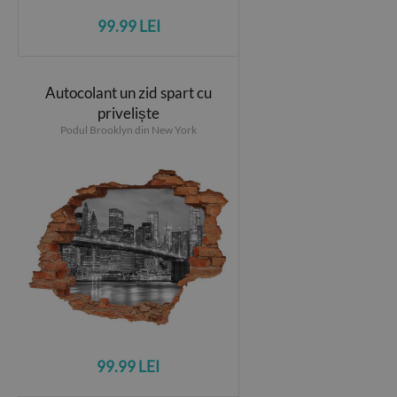
99.99 LEI
Autocolant un zid spart cu
priveliște
Podul Brooklyn din New York
99.99 LEI