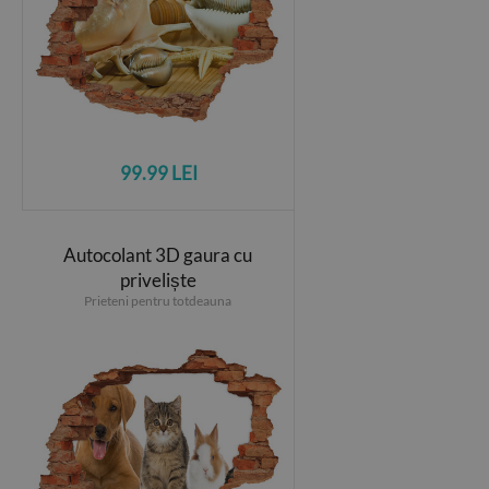
99.99 LEI
Autocolant 3D gaura cu
priveliște
Prieteni pentru totdeauna