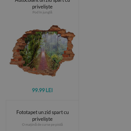
priveliște
Pod în junglă
99.99 LEI
Fototapet un zid spart cu
priveliște
O mașină de curse pe pistă