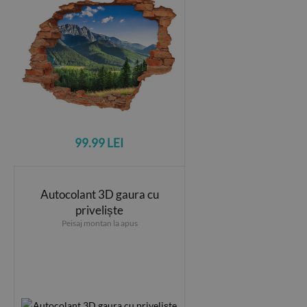
99.99 LEI
Autocolant 3D gaura cu
priveliște
Peisaj montan la apus