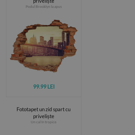
priveliște
Podul Brooklyn la apus
99.99 LEI
Fototapet un zid spart cu
priveliște
Un cal în tropice