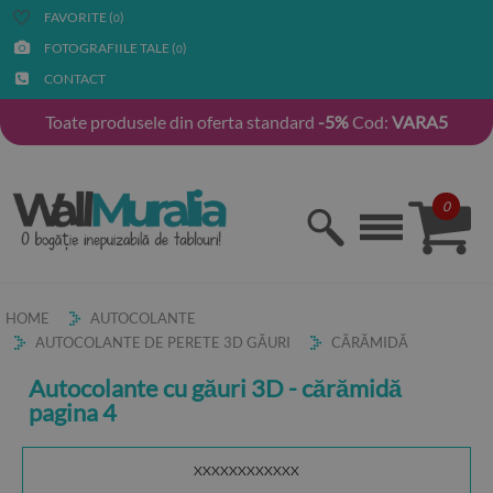
FAVORITE (
)
0
FOTOGRAFIILE TALE (
)
0
CONTACT
Toate produsele din oferta standard
-5%
Cod:
VARA5
0
HOME
AUTOCOLANTE
AUTOCOLANTE DE PERETE 3D GĂURI
CĂRĂMIDĂ
Autocolante cu găuri 3D - cărămidă
pagina 4
XXXXXXXXXXXX